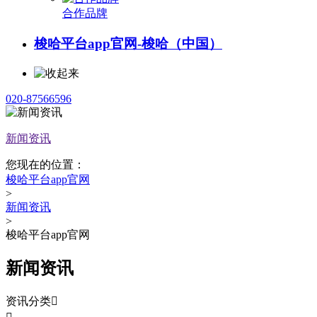
合作品牌
梭哈平台app官网-梭哈（中国）
020-87566596
新闻资讯
您现在的位置：
梭哈平台app官网
>
新闻资讯
>
梭哈平台app官网
新闻资讯
资讯分类
