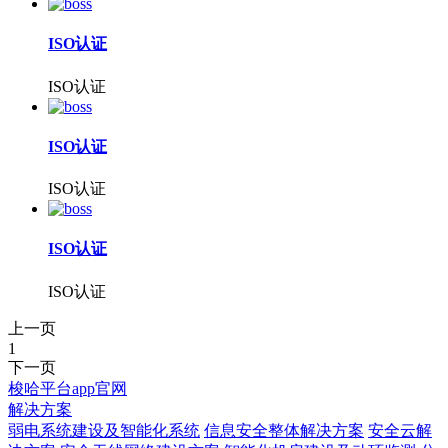
ISO认证
ISO认证
ISO认证
ISO认证
ISO认证
ISO认证
上一页
1
下一页
梭哈平台app官网
解决方案
弱电系统建设及智能化系统
信息安全整体解决方案
安全云解