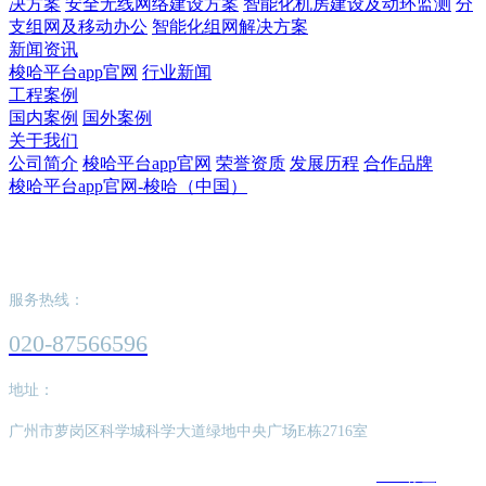
决方案
安全无线网络建设方案
智能化机房建设及动环监测
分
支组网及移动办公
智能化组网解决方案
新闻资讯
梭哈平台app官网
行业新闻
工程案例
国内案例
国外案例
关于我们
公司简介
梭哈平台app官网
荣誉资质
发展历程
合作品牌
梭哈平台app官网-梭哈（中国）
梭哈平台app官网-梭哈（中国）
服务热线：
020-87566596
地址：
广州市萝岗区科学城科学大道绿地中央广场E栋2716室
版权所有：梭哈平台app官网-梭哈（中国）
SEO标签